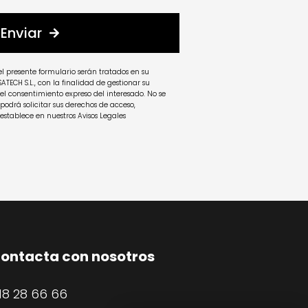
Enviar
el presente formulario serán tratados en su 
TECH S.L., con la finalidad de gestionar su 
 el consentimiento expreso del interesado. No se 
podrá solicitar sus derechos de acceso, 
 establece en nuestros Avisos Legales
ontacta con nosotros
18 28 66 66